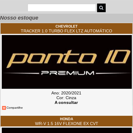
Nosso estoque
CHEVROLET
TRACKER 1.0 TURBO FLEX LTZ AUTOMÁTICO
Ano: 2020/2021
Cor: Cinza
A consultar
Compartilhe
HONDA
WR-V 1.5 16V FLEXONE EX CVT